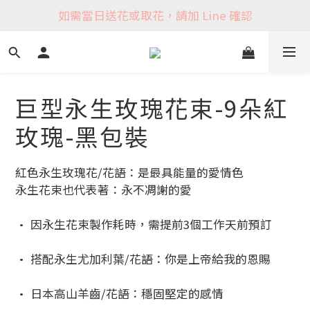
如需當日送花或取花，請加 Line 確認
巨型永生玫瑰花束-9朵紅
玫瑰-黑包裝
紅色永生玫瑰花/花語：是最具能量的愛情色
永生花束也代表著：永不凋謝的愛
• 因永生花束製作耗時，需提前3個工作天前預訂
• 搭配永生尤加利葉/花語：你是上帝給我的恩賜
• 日本高山羊齒/花語：穩固堅定的感情