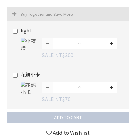
Buy Together and Save More
light
SALE NT$200
花語小卡
SALE NT$70
ADD TO CART
Add to Wishlist