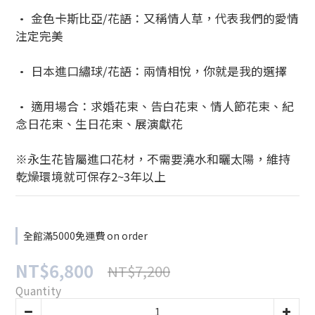
• 金色卡斯比亞/花語：又稱情人草，代表我們的愛情
注定完美
• 日本進口繡球/花語：兩情相悅，你就是我的選擇
• 適用場合：求婚花束、告白花束、情人節花束、紀
念日花束、生日花束、展演獻花
※永生花皆屬進口花材，不需要澆水和曬太陽，維持
乾燥環境就可保存2~3年以上
全館滿5000免運費 on order
NT$6,800
NT$7,200
Quantity