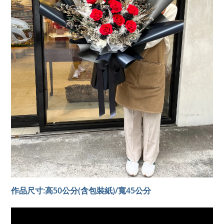
作品尺寸:高50公分(含包裝紙)/寬45公分