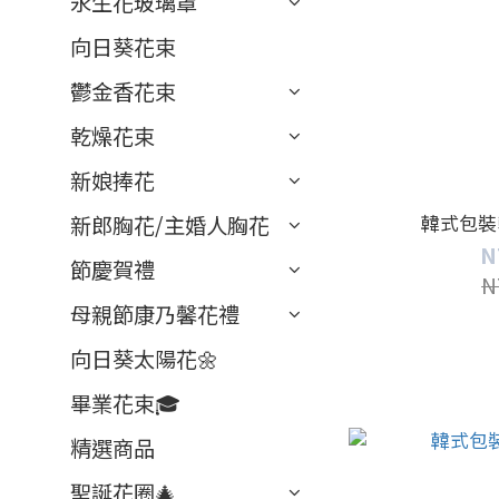
永生花玻璃罩
向日葵花束
鬱金香花束
乾燥花束
新娘捧花
韓式包裝
新郎胸花/主婚人胸花
N
節慶賀禮
N
母親節康乃馨花禮
向日葵太陽花🌼
畢業花束🎓
精選商品
聖誕花圈🎄