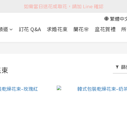
如需當日送花或取花，請加 Line 確認
繁體中
 頻道
訂花 Q&A
求婚花束
蘭花🌸
盆花賀禮
所
篩
花束