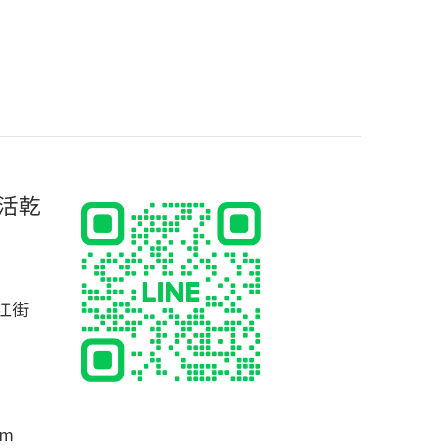
活乾
江街
om