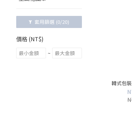
套用篩選
(0/20)
價格 (NT$)
~
韓式包裝
N
N