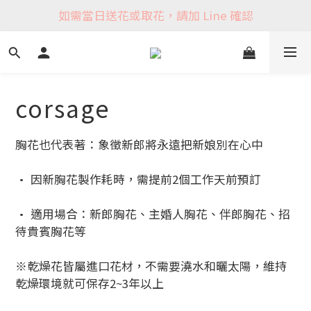
如需當日送花或取花，請加 Line 確認
corsage
胸花也代表著：象徵新郎將永遠把新娘別在心中
• 因新胸花製作耗時，需提前2個工作天前預訂
• 適用場合：新郎胸花、主婚人胸花、伴郎胸花、招
待貴賓胸花等
※乾燥花皆屬進口花材，不需要澆水和曬太陽，維持
乾燥環境就可保存2~3年以上