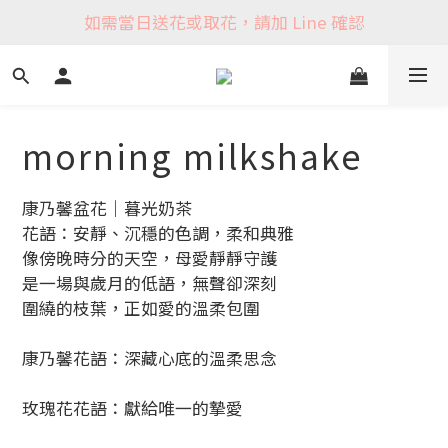
如需當日送花或取花，請加 Line 確認
morning milkshake
康乃馨盆花｜暮光奶茶
花語：安靜、沉穩的色調，柔和典雅
像傍晚時分的天空，母愛靜靜守護
是一場與歲月的低語，無聲卻深刻
圍繞的枝葉，正如愛的溫柔包圍
康乃馨花語：深藏心底的溫柔思念
玫瑰花花語：獻給唯一的摯愛