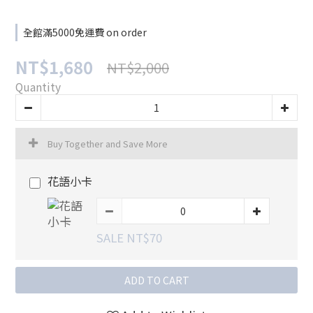
全館滿5000免運費 on order
NT$1,680
NT$2,000
Quantity
Buy Together and Save More
花語小卡
SALE NT$70
ADD TO CART