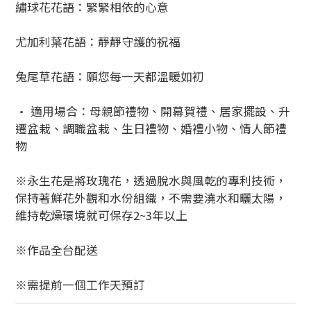
繡球花花語：緊緊相依的心意
尤加利葉花語：靜靜守護的祝福
兔尾草花語：願您每一天都溫暖如初
• 適用場合：母親節禮物、開幕賀禮、居家擺設、升
遷盆栽、調職盆栽、生日禮物、婚禮小物、情人節禮
物
※永生花是將玫瑰花，透過脫水與風乾的專利技術，
保持著鮮花外觀和水份組織，不需要澆水和曬太陽，
維持乾燥環境就可保存2~3年以上
※作品全台配送
※需提前一個工作天預訂