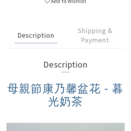
Add to Wishlist
Shipping &
Description
Payment
Description
母親節康乃馨盆花 -
暮
光奶茶