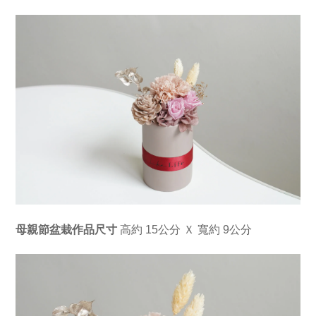
母親節盆栽作品尺寸
 高約 15公分 Ｘ 寬約 9公分