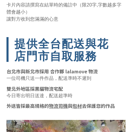
卡片內容請撰寫在結單時的備註中（限20字,字數越多字
體會越小）
讓對方收到您滿滿的心意
提供全台配送與花
店門市自取服務
台北市與新北市採用 合作夥 lalamove 物流
一位司機只送一件作品，配送準時不遲到
雙北外地區採黑貓物流宅配
今日寄出明日送達，配送超準時
外送皆採最高規格的
物流司機
與
包材
去保護您的作品