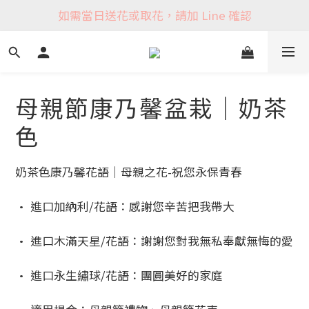
如需當日送花或取花，請加 Line 確認
母親節康乃馨盆栽｜奶茶
色
奶茶色康乃馨花語｜母親之花-祝您永保青春
• 進口加納利/花語：感謝您辛苦把我帶大
• 進口木滿天星/花語：謝謝您對我無私奉獻無悔的愛
• 進口永生繡球/花語：團圓美好的家庭