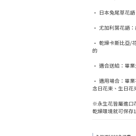
• 日本兔尾草花
• 尤加利葉花語
• 乾燥卡斯比亞
的
• 適合送給：畢
• 適用場合：畢
念日花束、生日花
※永生花皆屬進口
乾燥環境就可保存1