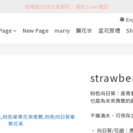
如需當日送花或取花，請加 Line 確認
En
Page
New Page
marry
蘭花🌸
盆花賀禮
Sh
strawbe
粉色向日葵：是青
也是為未來勇敢的
不需澆水、可保存2
• 向日葵/花語：