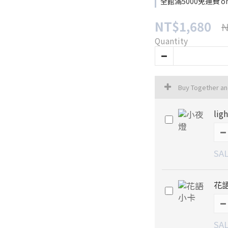
全館滿5000免運費 on 
NT$1,680
N
Quantity
Buy Together a
ligh
SAL
花
SAL