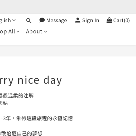
glish
Message
Sign In
Cart(0)
op All
About
rry nice day
春最溫柔的注解
起點
–3年，象徵這段旅程的永恆記憶
勇敢追逐自己的夢想