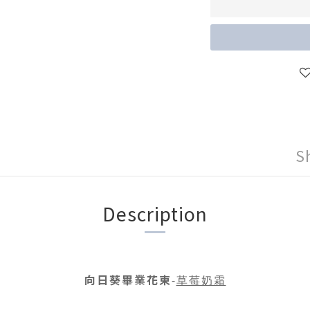
S
Description
向日葵畢業花束
-
草莓奶霜