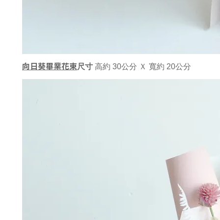
向日葵畢業花束
尺寸
 高約 30公分 Ｘ 寬約 20公分