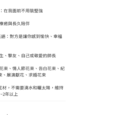
語：在我面前不用裝堅強
：療癒與長久陪伴
/花語：對方是讓你感到愉快、幸福
業生、摯友、自己或敬愛的師長
業花束、情人節花束、告白花束、紀
束、展演獻花、求婚花束
花材，不需要澆水和曬太陽，維持
~2年以上