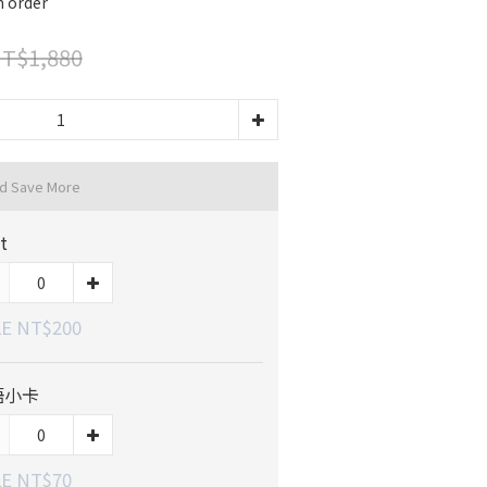
order
T$1,880
nd Save More
t
E NT$200
語小卡
E NT$70