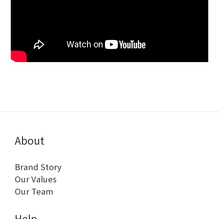
About
Brand Story
Our Values
Our Team
Help