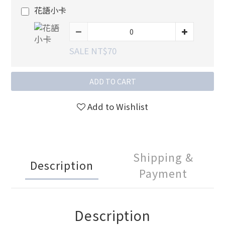
花語小卡
SALE NT$70
ADD TO CART
Add to Wishlist
Shipping &
Description
Payment
Description