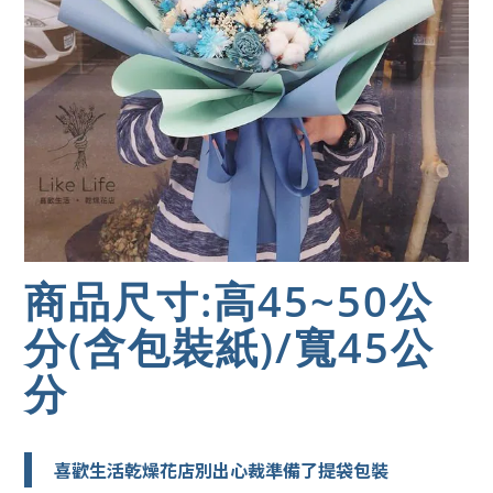
商品尺寸:高45~50公
分(含包裝紙)/寬45公
分
喜歡生活乾燥花店別出心裁準備了提袋包裝