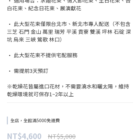
• 適用場合：求婚花束、情人節花束、生日花束、告
白花束、紀念日花束、展演獻花
• 此大型花束僅限台北市、新北市專人配送（不包含
三芝 石門 金山 萬里 瑞芳 平溪 貢寮 雙溪 坪林 石碇 深
坑 烏來 三峽 鶯歌 林口）
• 此大型花束不提供宅配服務
• 需提前3天預訂
※乾燥花皆屬進口花材，不需要澆水和曬太陽，維持
乾燥環境就可保存1~2年以上
全店，全館滿5000免運費
NT$4,600
NT$5,000