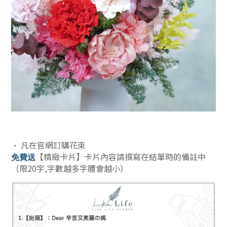
• 凡在官網訂購花束
【精緻卡片】卡片內容請撰寫在結單時的備註中
免費送
（限20字,字數越多字體會越小）