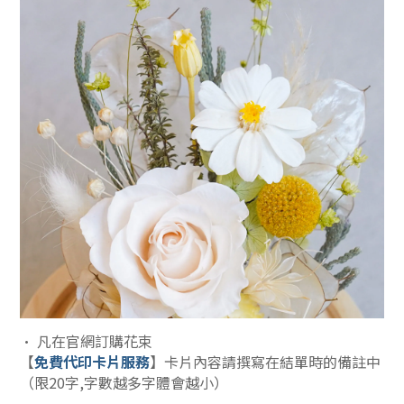
• 凡在官網訂購花束
【
免費代印卡片服務
】卡片內容請撰寫在結單時的備註中
（限20字,字數越多字體會越小）