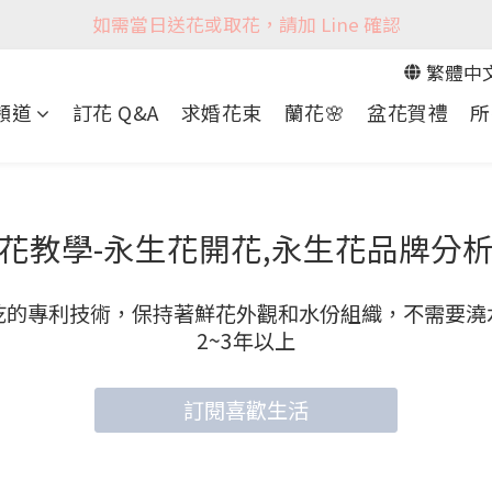
如需當日送花或取花，請加 Line 確認
繁體中
 頻道
訂花 Q&A
求婚花束
蘭花🌸
盆花賀禮
所
花教學-永生花開花,永生花品牌分
乾的專利技術，保持著鮮花外觀和水份組織，不需要澆
2~3年以上
訂閱喜歡生活