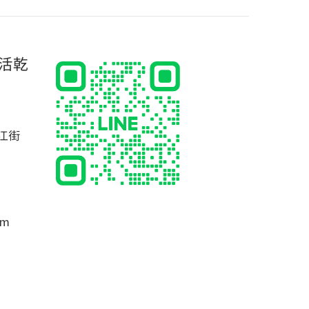
活乾
江街
om