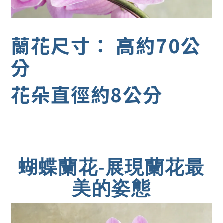
蘭花尺寸： 高約70公
分
花朵直徑約8公分
蝴蝶蘭花-展現蘭花最
美的姿態