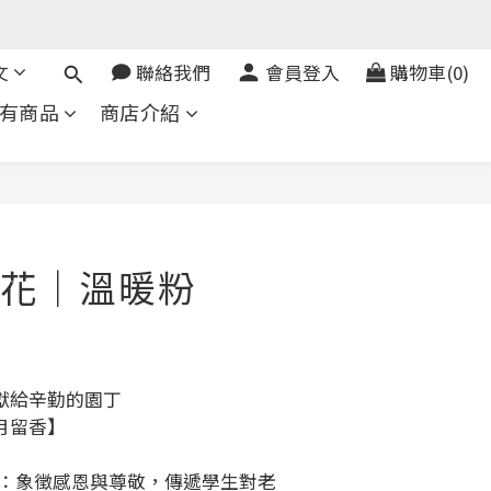
文
聯絡我們
會員登入
購物車(0)
有商品
商店介紹
花｜溫暖粉
獻給辛勤的園丁
月留香】
語：象徵感恩與尊敬，傳遞學生對老