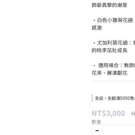
師最真摯的謝意
•白色小雛菊花語
感激
•尤加利葉花語：
的桃李茁壯成長
• 適用場合：教
花束、展演獻花
全店，全館滿5000
NT$3,000
N
數量