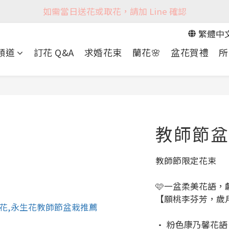
如需當日送花或取花，請加 Line 確認
繁體中
 頻道
訂花 Q&A
求婚花束
蘭花🌸
盆花賀禮
所
教師節盆
教師節限定花束
🩷一盆柔美花語，
【願桃李芬芳，歲
• 粉色康乃馨花