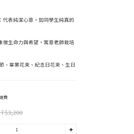
：代表純潔心意，如同學生純真的
象徵生命力與希望，寓意老師栽培
師節、畢業花束、紀念日花束、生日
免運費
T$3,200