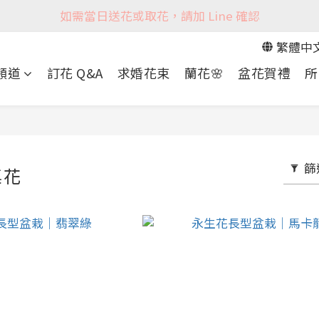
如需當日送花或取花，請加 Line 確認
繁體中
 頻道
訂花 Q&A
求婚花束
蘭花🌸
盆花賀禮
所
篩
桌花