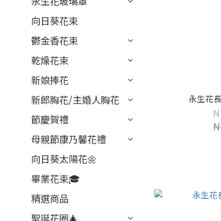
永生花玻璃罩
向日葵花束
鬱金香花束
乾燥花束
新娘捧花
永生花
新郎胸花/主婚人胸花
N
節慶賀禮
N
母親節康乃馨花禮
向日葵太陽花🌼
畢業花束🎓
精選商品
聖誕花圈🎄