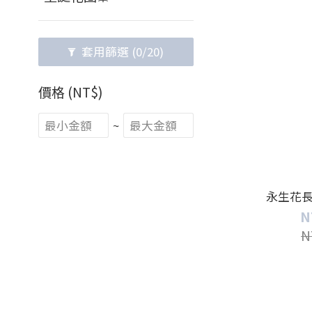
套用篩選
(0/20)
價格 (NT$)
~
永生花
N
N