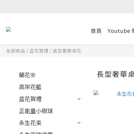
首頁
Youtube
全部商品
/
盆花賀禮
/
長型奢華桌花
長型奢華
蘭花🌸
高架花籃
盆花賀禮
正能量小樹球
永生花束