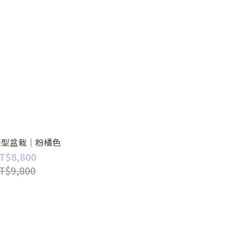
長型盆栽｜粉橘色
T$8,800
T$9,800