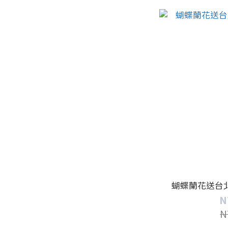
蝴蝶蘭花送台北-
N
N