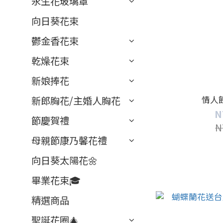
永生花玻璃罩
向日葵花束
鬱金香花束
乾燥花束
新娘捧花
情人
新郎胸花/主婚人胸花
N
節慶賀禮
N
母親節康乃馨花禮
向日葵太陽花🌼
畢業花束🎓
精選商品
聖誕花圈🎄