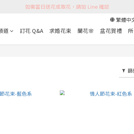
如需當日送花或取花，請加 Line 確認
繁體中
 頻道
訂花 Q&A
求婚花束
蘭花🌸
盆花賀禮
所
篩