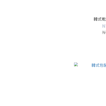
韓式乾
N
N