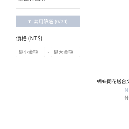
套用篩選
(0/20)
價格 (NT$)
~
蝴蝶蘭花送台北-
N
N